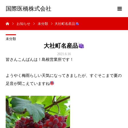
国際医橋株式会社
お知らせ
未分類
大社町名産品
未分類
大社町名産品
2021.6.16
皆さんこんばんは！島根営業所です！
ようやく梅雨らしい天気になってきましたが、すぐそこまで夏の
足音が聞こえていますね