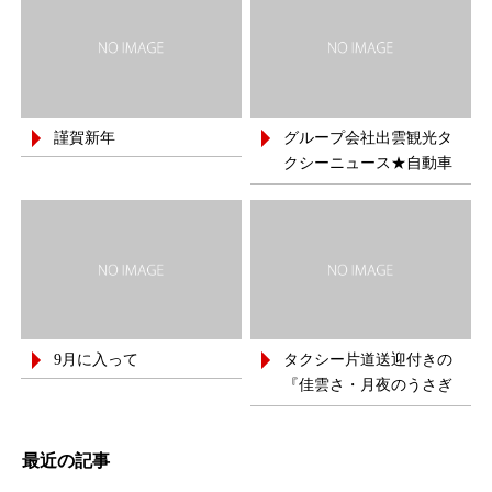
謹賀新年
グループ会社出雲観光タ
クシーニュース★自動車
運送事業者の『働きやす
い職場認定制度』 一つ星
認定
9月に入って
タクシー片道送迎付きの
『佳雲さ・月夜のうさぎ
さ』宿泊プラン
最近の記事